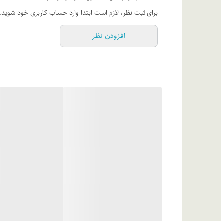
ابتدا پارا کامل شسته و تمیز کنید. سپس مقدار کافی از کرم ر
برای ثبت نظر، لازم است ابتدا وارد حساب کاربری خود شوید.
میشود پیش از این محصول از کرم اسکراب پا استفاده شود.
افزودن نظر
ترکیبات
آب دیونیزه، پارافین مایع با گرید بهداشتی، کاپریلیک/ کاپ
ستئاریل ایزونونانوات، اوره، روغن میره زیتون، گلیسرین، پرو
(مخلوط: فنوکسی اتانول و اتیل هگزیل گلیسریل)، آلانتوئین، 