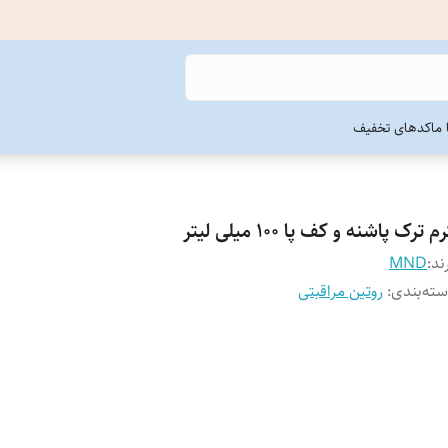
ما
کدهای تخفیف
م ترک پاشنه و کف پا 100 میلی لیتر
ند:
MND
ته‌بندی
:
روتین مراقبتی