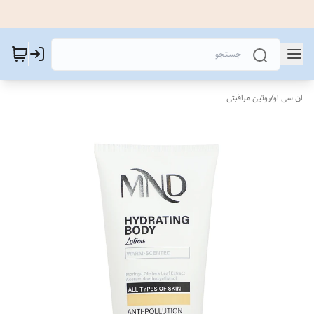
ان سی او
/
روتین مراقبتی