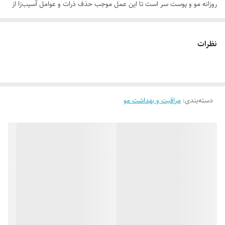
روزانه مو و پوست سر است تا این عمل موجب حذف ذرات و عوامل آسیب‌زا از
روی موها و پوست سر شود. شامپو چند منظوره ام ان دی یک شامپوی فاقد
سولفات، پارابن و نمک مناسب برای شستن روزانه و مراقبت از پوست سر است
نظرات
تا شوره سر و ریزش مو کنترل شود.
موارد استفاده
• محافظت در برابر آلودگی
دسته‌بندی
:
مراقبت و بهداشت مو
• کاهش تاثیر رادیکال‌های آزاد بر سلول‌های پوست سر
• کنترل ریزش مو
• ضدشوره
• تقویت‌کننده ریشه مو
روش مصرف
مقدار مناسبی از شامپو را کف دست ریخته و موهای مرطوب را کاملا به آن
آغشته کرده و به خوبی ماساژ دهید. پس از 3 الی 5 دقیقه موهای خود را کاملا
آبکشی کنید.