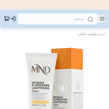
ان سی او
/
روتین مراقبتی