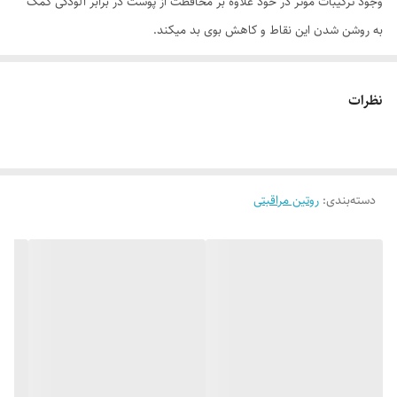
وجود ترکیبات موثر در خود علاوه بر محافظت از پوست در برابر آلودگی کمک
به روشن شدن این نقاط و کاهش بوی بد میکند.
موارد استفاده
• محافظت در برابر آلودگی
نظرات
• یک دست کننده رنگ پوست
• کاهش بوی نامطبوع بدن
روش مصرف
دسته‌بندی
:
روتین مراقبتی
روزانه دوبار مقدار مناسبی از کرم را بر روی پوست تمیز و فاقد موی زیر بغل و
کشاله ران قرار داده و به خوبی ماساژ دهید تا جذب شود. برای نتیجه بهتر
پیش از این محصول از اسکراب بدن بر بروی پوست استفاده کنید
ترکیبات
آب دیونیزه، ستئاریلایزونونانوات، کاپریلیک/کاپریک تریگلیسرید، پارافین مایع با
گرید بهداشتی، متیل گلوکز سسکوئی استئارات، عصاره ریشه اویار سلام ارغوانی،
(مخلوط: آب دیونیزه، گلیسرین، سدیم لوولینات، سدیم آنیزات)، متیل گلوسث