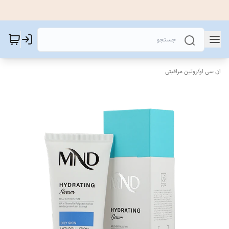
ان سی او
/
روتین مراقبتی