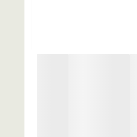
هسته انگور، عصاره مریم گلی، عصاره انار، زینک