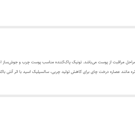
ت، یکی از اصلی‌ترین مراحل مراقبت از پوست می‌باشد. تونیک پاک‌کننده مناسب پوست چرب و 
 مانند عصاره درخت چای برای کاهش تولید چربی، سالسیلیک اسید با اثر آنتی باکتریا
 تولید چربی آنتی‌باکتریال و کاهش دهنده جوش تنظیم PH طبیعی پوست بستن منافذ باز پوست
تی اسپری کرده و سپس پوست خود را تمیز کنید. پس از پاکسازی نیاز به شستشوی پو