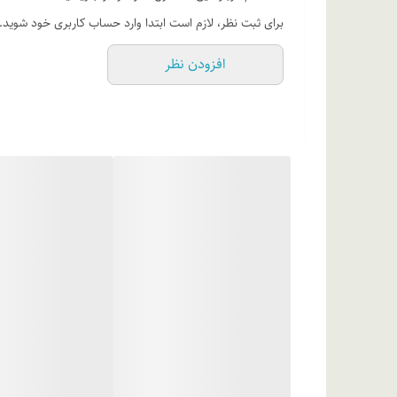
پروپیلن گلایکول، سدیم پی سی ای، عصاره برگ آلوئه ورا، عص
برای ثبت نظر، لازم است ابتدا وارد حساب کاربری خود شوید.
سالیسیلات، سدیم بنزوات، آب دیونیزه
افزودن نظر