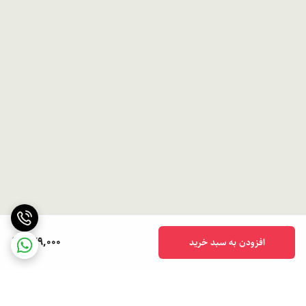
دهان پیشگیری کرده و جلوی تشکیل پلاک را نیز می‌گیرد. با این محصول،
لبخندی درخشان را تجربه کنید، طعم خنکی و تازگی را بچشید و از سلامت
حفره دهانی‌تان اطمینان حاصل کنید.
توجه ویژه:
این دهانشویه، فاقد فلوراید در ترکیباتش می‌باشد (Fluoride-
Free).
روش مصرف:
روزی دوبار، صبح و شب پس از مسواک و نخ دندان، هر بار به
مدت 30 ثانیه مورداستفاده قرار گیرد.
هشدارها:
در جای خشک و خنک و به دور از نور مستقیم آفتاب و دور از
دسترس کودکان نگهداری شود. این محصول خوردنی نیست و فاقد هرگونه
عوارض جانبی شایع می‌باشد.
349,000
افزودن به سبد خرید