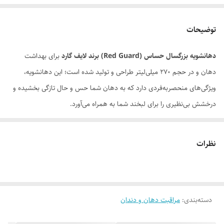
توضیحات
دهانشویه بزرگسال حساس (
Red Guard
) برند لایف گارد
برای بهداشت
دهان و در حجم 270 میلی‌لیتر طراحی و تولید شده است؛ این دهانشویه،
ویژگی‌های منحصربه‌فردی دارد که به دهان شما حس و حال تازگی بخشیده و
درخشش بی‌نظیری را برای لبخند شما به همراه می‌آورد.
این دهانشویه،
با تمیز کردن کل حفره دهانی، احساسی سرشار از تازگی به شما هدیه
نظرات
می‌دهد.
بوی بد دهان را با نابودی میکروب‌ها، از بین برده و تنفس شما را تازه
می‌سازد.
دسته‌بندی
:
مراقبت دهان و دندان
با استحکام‌بخشی به دندان‌ها، زیبایی طبیعی دندان‌های شما را دوچندان
می‌کند.