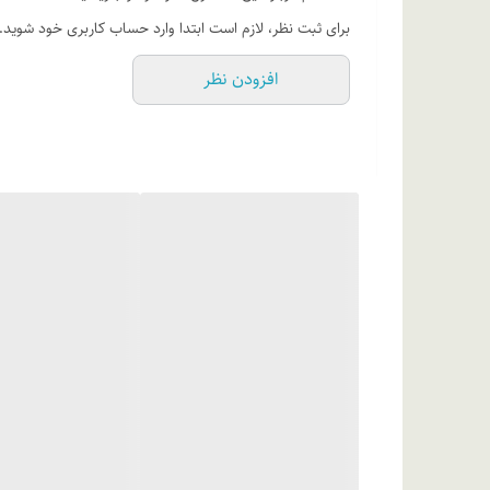
روش مصرف
برای ثبت نظر، لازم است ابتدا وارد حساب کاربری خود شوید.
روزانه به دفعات مورد نیاز روی پوست تمیز ماساژ دهید تا ج
افزودن نظر
ترکیبات
آب دیونیزه، کربن 12- 15 آلکیل بنزوات، کا
سیترات، ستئاریل الکل، عصاره گل همیشه بهار، عصاره برگ ان
آمینوپر
اسید سیتریک، زانتان گام.