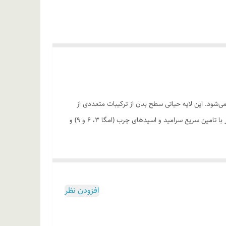
‌شود. این لایه حیاتی سطح بدن از ترکیبات متعددی از
جمله سرامیدها و انواع اسیدهای چرب تشکیل شده است که نبود هر یک از آنها موجب تضعیف و آسیب‌پذیر شدن پوست می‌شود. محصول حاضر با تامین سریع سرامید و اسیدهای چرب (امگا ۳، ۶ و ۹) و
افزودن نظر