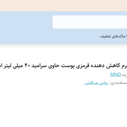
ما
کدهای تخفیف
م کاهش دهنده قرمزی پوست حاوی سرامید 40 میلی لیتر ام ان دی
ند:
MND
ته‌بندی
:
روتین مراقبتی