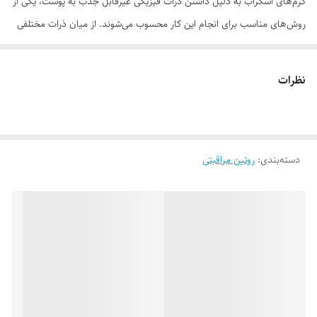
کرم‌های اسکراب به دلیل داشتن ذرات فیزیکی غیرقابل جذب به پوست، یکی از
روش‌های مناسب برای انجام این کار محسوب می‌شوند. از میان ذرات مختلفی
که به عنوان دانه‌های اسکراب به کار می‌روند، ثابت شده که یکی از بهترین
گزینه‌ها استفاده از ذرات سلولز استات است زیرا برای ترمیم لایه اپیدرم، بسیار
نظرات
مؤثرتر هستند. زمانی که این ذرات به عنوان اسکراب در محصول استفاده
شوند، می‌توانند سلول‌های بنیادی پوست را به بازتولید خودشان تحریک کرده و
با افزایش تولید و تمایز کراتیونسیت‌ها، سطح پوست را بهبود بخشند. البته به
دسته‌بندی
:
روتین مراقبتی
این دلیل که هرگونه لایه‌برداری پوست، موجب بهبود و جوانسازی پوست
می‌شود، در این کرم اسکراب ام ان دی علاوه بر ذرات سلولز استات، از دیگر
دانه‌های اسکراب برای لایه‌برداری فیزیکی و اسید گلایکولیک به عنوان یک
لایه‌بردار شیمیایی هم استفاده شده است. همچنین در کرم اسکراب بازسازی
کننده سطح پوست MND، عصاره هیدرولیز شده گل انجیر تیغی هندی به کار
رفته تا با جذب به پوست، فرآیند لایه‌ریزی طبیعی را تسریع کند و نتایج مطلوب
را در کوتاه‌ترین زمان ممکن برای شما به ارمغان آورد. این محصول حاوی عصاره