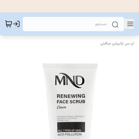
ان سی او
/
روتین مراقبتی