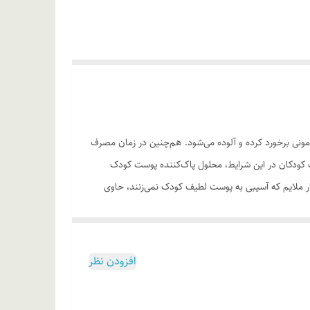
مونی برخورد کرده و آلوده می‌شود. هم‌چنین در زمان مصرف
ت کودکان در این شرایط، محلول پاک‌کننده پوست کودک
یار ملایم که آسیبی به پوست لطیف کودک نمی‌زنند، حاوی
ینکه انواع میکروب و عوامل بیماری‌زا در محیط خارج
ان رشد و نمو آن‌ها نباشد. باتوجه به اینکه کودکان
وست آن‌ها بود. بدین منظور عصاره برگ انگور در این
افزودن نظر
زات الکترونیکی مانند تلویزیون، لب‌تاپ، گوشی همراه، تبلت
داشته باشند.