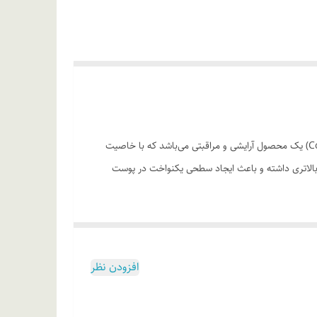
شماره پروانه بهداشتی ساخت: 56/19466 - سی سی کرم، یا کرم تنظیم کننده رنگ پوست (Color Control cream یا Color Correcting cream) یک محصول آرایشی و مراقبتی می‌باشد که با خاصیت
 بالاتری داشته و باعث ایجاد سطحی یکنواخت در پوست
ده و ضدچروک پوستی • پوشانندگی بالا و برطرف کننده نقائص ظاهری پوست (نیمه مات) • مناسب برای
افزودن نظر