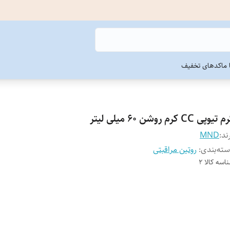
ما
کدهای تخفیف
تیوپی CC کرم روشن 60 میلی لیتر
ند:
MND
ته‌بندی
:
روتین مراقبتی
اسه کالا
2