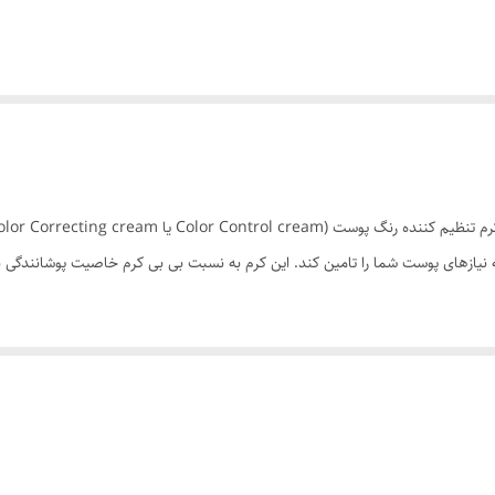
لیه نیازهای پوست شما را تامین کند. این کرم به نسبت بی بی کرم خاصیت پوشانندگی
• رطوبت‌رسانی به پوست • محاظت از پوست در برابر اشعه‌های مضر خورشید (SPF +50) • تقویت کنن
ان-دی را بوسیله پد و یا برس آرایشی بر روی پوست خود استفاده کنید.