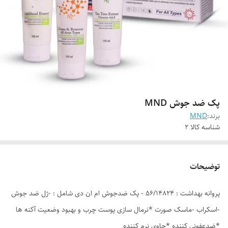
پک ضد جوش MND
برند:
MND
شناسه کالا
2
توضیحات
پروانه بهداشت : 56/14824 - پک ضدجوش ام ان دی شامل : -ژل ضد جوش
-اسکراب -ماسک صورت *نرمال سازی پوست چرب و بهبود وضعیت آکنه ها
*ضدعفونی کننده *حاوی نرم کننده