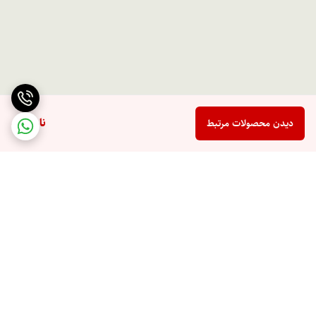
اتانول آمین 99%، فنوکسی اتانول، اسانس مجاز آرایشی بهداشتی، دی سدیم
اتیلن دی آمین تترا استیک اسید، آب دیونیزه . ماسک صورت حاوی عصاره آلوئه
ورا و برگ درخت چای: پلی وینیل الکل، اتانول، گلیسیرین، سدیم پی سی ای،
توکوفریل استات، عصاره لیمو، عصاره گل سرخ، عصاره برگ درخت چای، عصاره
آلوئه ورا، مخلوط عصاره گیاه پنبه، گلیسیرین، گلوکونولاکتون، سدیم بنزوات،
ناموجود
دیدن محصولات مرتبط
کلسیم گلوکونات، فنوکسی اتانول، اسکوربیک اسید، اسانس مجاز آرایشی و
بهداشتی، رنگ، آب دیونیزه
برگشت به بالا