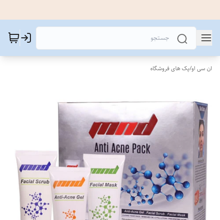
ان سی او
/
پک های فروشگاه