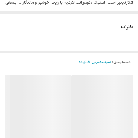
انکارناپذیر است. استیک دئودورانت لاوتایم با رایحه خوشبو و ماندگار ... پاسخی
به این دغدغه‌ی همیشگی است. فرمولاسیونی که هم‌زمان سه ویژگی مهم را در
خود جای داده است: کاهش بوی ناخوشایند زیر بغل، کاهش التهاب پوست و
نظرات
القای رایحه‌ای دلنشین و دوست‌داشتنی. در قلب فرمول این محصول، ترکیباتی
با منشأ گیاهی چون عصاره ریشه شیرین‌بیان و عصاره گل همیشه‌بهار قرار
دارند که با اثر کاهش دهنده التهاب خود، از پوست لطیف ناحیه زیر بغل در
دسته‌بندی
:
سبدمصرفی خانواده
برابر تحریکات ناشی از اصلاح، تراشیدن مو یا حتی سایش لباس محافظت کرده
و از تیره شدن پوست این ناحیه به دلیل این دسته از التهابات جلوگیری
می‌کنند. برای آنکه رایحه گرم و تلخ روژان (Rojan) بی‌وقفه همراه شما بماند، از
اتیل‌هگزیل‌گلیسرین نیز بهره گرفته شده است که ترکیبی مؤثر برای مهار رشد
باکتری‌های مولد بوی بد زیر بغل است تا این باکتری‌ها نتوانند موجب انتشار
بوی بد در این ناحیه بدن شوند. این محصول دئودورانت، نه فقط راه‌حلی برای
یک مشکل روزمره در روتین مراقبت فردی، بلکه بخشی از تجربه‌ای خاص از
طراوت و تازگی است.