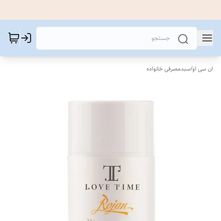
ان سی او
/
سبدمصرفی خانواده