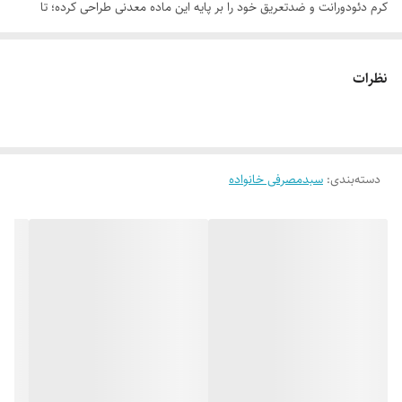
کرم دئودورانت و ضدتعریق خود را بر پایه این ماده معدنی طراحی کرده؛ تا
بدون آسیب، بدن را همراهی کند. مولکول‌های پتاسیم آلوم به دلیل اندازه
بزرگ امکان ورود به منافذ ترشح عرق را ندارند. آن‌ها در سطح پوست می‌مانند
نظرات
و صرفا از طریق انقباض موقت و سطحی پوست (طبق تصویر سطح پوست که
قبل و بعد از استفاده از این محصول در آلبوم تصاویر آن قرار گرفته) باعث
کاهش تعریق می‌شوند، اما جلوی تنفس پوست را نمی‌گیرند. بعد از دوش
دسته‌بندی
:
سبدمصرفی خانواده
گرفتن هم، بدون دردسر پاک می‌شوند؛ بدون آنکه چیزی از تعادل بدن بر هم
بزنند. به همین دلیل عوارضی که به سایر ترکیبات کاهنده تعریق نسبت داده
می‌شود درمورد پتاسیم آلوم وجود ندارد. اما داستان به همین‌جا تمام نمی‌شود.
پتاسیم آلوم در نقش یک محافظ آنتی‌باکتریال هم ظاهر می‌شود و با کاهش
محتوای باکتریایی از بوی بد ناشی از فعالیت باکتری‌های هوازی و بی هوازی
جلوگیری کرده و بوی ناخوشایند زیر بغل را به خاطره تبدیل می‌کند. البته این
اثر با حضور زینک گلوکونات و عصاره مریم‌گلی، به نسخه‌ای کامل‌تر و مؤثرتر
بدل شده است. چون پوست زیر بغل، گاهی بر اثر اصلاح یا پوشیدن لباس‌های