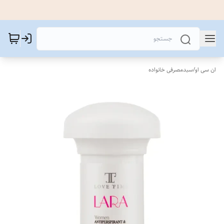
ان سی او
/
سبدمصرفی خانواده