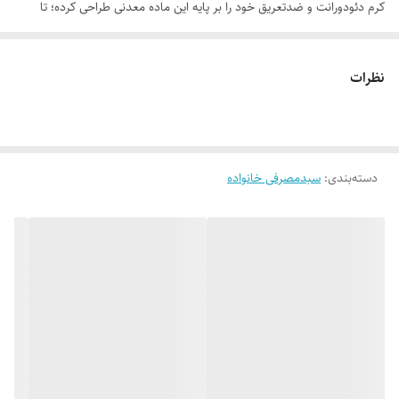
کرم دئودورانت و ضدتعریق خود را بر پایه این ماده معدنی طراحی کرده؛ تا
بدون آسیب، بدن را همراهی کند. مولکول‌های پتاسیم آلوم به دلیل اندازه
بزرگ امکان ورود به منافذ ترشح عرق را ندارند. آن‌ها در سطح پوست می‌مانند
نظرات
و صرفا از طریق انقباض موقت و سطحی پوست (طبق تصویر سطح پوست که
قبل و بعد از استفاده از این محصول در آلبوم تصاویر آن قرار گرفته) باعث
کاهش تعریق می‌شوند، اما جلوی تنفس پوست را نمی‌گیرند. بعد از دوش
دسته‌بندی
:
سبدمصرفی خانواده
گرفتن هم، بدون دردسر پاک می‌شوند؛ بدون آنکه چیزی از تعادل بدن بر هم
بزنند. به همین دلیل عوارضی که به سایر ترکیبات کاهنده تعریق نسبت داده
می‌شود درمورد پتاسیم آلوم وجود ندارد. اما داستان به همین‌جا تمام نمی‌شود.
پتاسیم آلوم در نقش یک محافظ آنتی‌باکتریال هم ظاهر می‌شود و با کاهش
محتوای باکتریایی از بوی بد ناشی از فعالیت باکتری‌های هوازی و بی هوازی
جلوگیری کرده و بوی ناخوشایند زیر بغل را به خاطره تبدیل می‌کند. البته این
اثر با حضور زینک گلوکونات و عصاره مریم‌گلی، به نسخه‌ای کامل‌تر و مؤثرتر
بدل شده است. چون پوست زیر بغل، گاهی بر اثر اصلاح یا پوشیدن لباس‌های