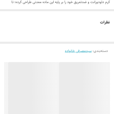
کرم دئودورانت و ضدتعریق خود را بر پایه این ماده معدنی طراحی کرده؛ تا
بدون آسیب، بدن را همراهی کند. مولکول‌های پتاسیم آلوم به دلیل اندازه
بزرگ امکان ورود به منافذ ترشح عرق را ندارند. آن‌ها در سطح پوست می‌مانند
نظرات
و صرفا از طریق انقباض موقت و سطحی پوست (طبق تصویر سطح پوست که
قبل و بعد از استفاده از این محصول در آلبوم تصاویر آن قرار گرفته) باعث
کاهش تعریق می‌شوند، اما جلوی تنفس پوست را نمی‌گیرند. بعد از دوش
دسته‌بندی
:
سبدمصرفی خانواده
گرفتن هم، بدون دردسر پاک می‌شوند؛ بدون آنکه چیزی از تعادل بدن بر هم
بزنند. به همین دلیل عوارضی که به سایر ترکیبات کاهنده تعریق نسبت داده
می‌شود درمورد پتاسیم آلوم وجود ندارد. اما داستان به همین‌جا تمام نمی‌شود.
پتاسیم آلوم در نقش یک محافظ آنتی‌باکتریال هم ظاهر می‌شود و با کاهش
محتوای باکتریایی از بوی بد ناشی از فعالیت باکتری‌های هوازی و بی هوازی
جلوگیری کرده و بوی ناخوشایند زیر بغل را به خاطره تبدیل می‌کند. البته این
اثر با حضور زینک گلوکونات و عصاره مریم‌گلی، به نسخه‌ای کامل‌تر و مؤثرتر
بدل شده است. چون پوست زیر بغل، گاهی بر اثر اصلاح یا پوشیدن لباس‌های