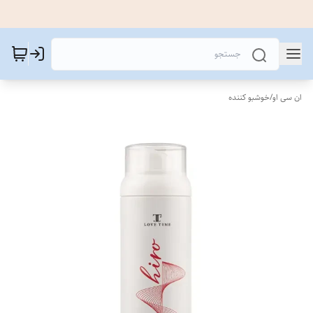
ان سی او
/
خوشبو کننده