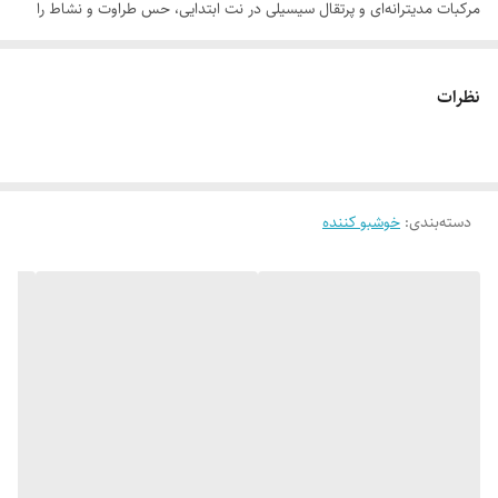
مرکبات مدیترانه‌ای و پرتقال سیسیلی در نت ابتدایی، حس طراوت و نشاط را
ایجاد می‌کنند تا از پس آن، رایحه ترکیبات میوه‌ای در قلب رایحه فضایی شاد و
پرجنب‌وجوش را تشکیل بدهند. در پایان نیز مشک سفید حضور دارد که
نظرات
ماندگاری و حس لطافت را تقویت می‌کند. اسپری بدن Hiro با رایحه خنک و
شیرین خودش شما را به دنیایی از انرژی بی‌پایان می‌برد و به لحظات شما رنگ
و بوی زندگی می‌بخشد.
دسته‌بندی
:
خوشبو کننده