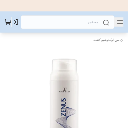
ان سی او
/
خوشبو کننده