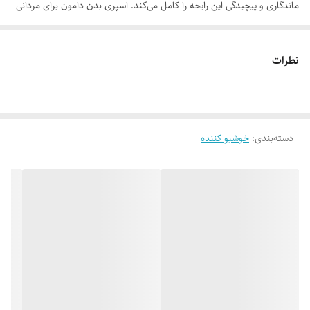
ماندگاری و پیچیدگی این رایحه را کامل می‌کند. اسپری بدن دامون برای مردانی
که به دنبال رایحه‌ خنک و تلخ با هویت قوی، متفاوت و خاص هستند؛ ساخته
شده تا در هر موقعیتی حس اطمینان، خونسردی و جذابیت را منتقل کنند.
نظرات
دسته‌بندی
:
خوشبو کننده