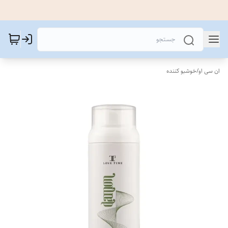
ان سی او
/
خوشبو کننده