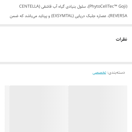
(PhytoCellTec™ Goji)، سلول بنیادی گیاه آب قاشقی (CENTELLA
REVERSA)، عصاره جلبک دریایی (EXSYMTAL) و پپتاید می‌باشد که ضمن
ترمیم و تقویت سلول‌های بنیادی پوست و جوانسازی آن، کلیه نیازهای پوست
صورت شما را برای جوانتر شدن تامین می‌کند.
نظرات
موارد استفاده
• جوانسازی پوست صورت • محافظت از پوست در برابر آلودگی محیطی و
عوامل مخرب • ترمیم و تقویت سلول‌های بنیادی پوست صورت • آبرسانی به
دسته‌بندی
:
تخصصی
پوست صورت • لایه‌برداری ملایم
روش مصرف
روزانه 1 تا 2 مرتبه مقداری از سرم را بر روی پوست تمیز و عاری از آرایش پوست
قرار داده و با ضربات آهسته انگشت به پوست (حرکت پیانویی) سرم را بر روی
پوست پخش نمایید. از ماساژ دادن شدید پوست حین این عمل خودداری
نموده و اجازه دهید سرم به آرامی جذب پوست شود. برای ماندگاری بیشتر سرم
می‌توان بعد از آن از کرم مناسبی استفاده نمود.