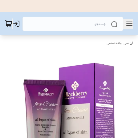
ان سی او
/
تخصصی