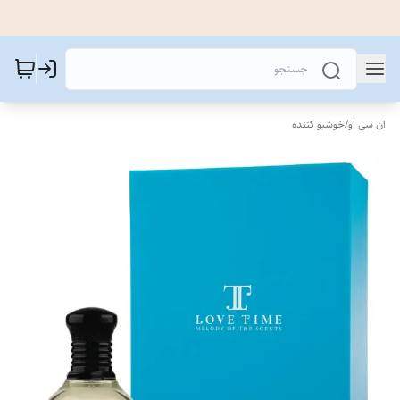
ان سی او
/
خوشبو کننده