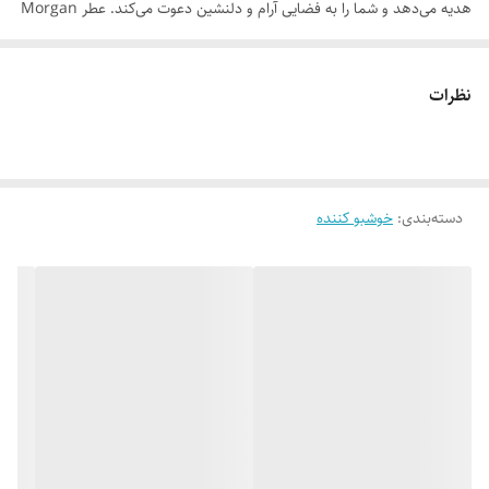
هدیه می‌دهد و شما را به فضایی آرام و دلنشین دعوت می‌کند. عطر Morgan
رایحه‌های سیب سبز و انجیر را در ابتدا دارد که حسی از طراوت و لطافت ایجاد
می‌کنند. ریحان در قلب، حس طبیعی و دلپذیری را به عطر اضافه می‌کند و
نظرات
چوب شناور در پایان، رایحه‌ای ماندگار و آرامش‌بخش ایجاد می‌کند. این عطر با
رایحه خنک و شیرینش شما را به کرانه دریا برده و شما را با طبیعت همسو
می‌سازد و استشمام آن حس آرامش را تقویت می‌کند.
دسته‌بندی
:
خوشبو کننده