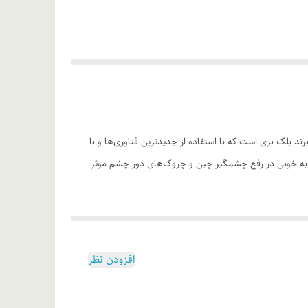
تخصصی از برند بلک بری است که با استفاده از جدیدترین فناوری‌ها و با
کیفیت‌ترین ترکیبات و مواد اولیه روز دنیا تهیه و تولید شده و تاثیرات معجزه‌آسایی را برای شما به همراه خواهد داشت. این محصول برند بلک بری به خوبی در رفع چشمگیر چین و چروک‎‌های دور چشم موثر
 بهبود کلی ظاهر پوست • جلوگیری از تخریب بافت سلولی •
افزودن نظر
یه دور چشم را با لایه نازکی از کرم بپوشانید و تا جذب