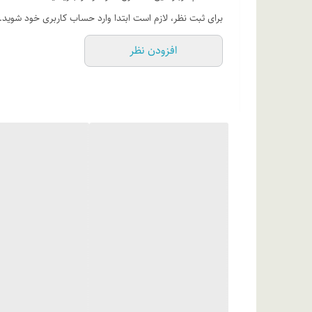
کرم بر روی پوست، این حرکت ماساژ مانند را ادامه دهید. شما
برای ثبت نظر، لازم است ابتدا وارد حساب کاربری خود شوید.
جنس سرامیکی بدین منظور برای سری کرم دور چشم بلک بری ان
افزودن نظر
روی پوست چشم شما خواهد داشت.
ترکیبات
کشت سلولی کالوس آب قاشقی)، پروپیلن گلایکول، موم زنبور 
کلسیم گلوکونات، (مخلوط آب دیونیزه، پروپاندیول و عصاره ج
گلیسرین)، اسانس مجاز آرایشی و بهداشتی