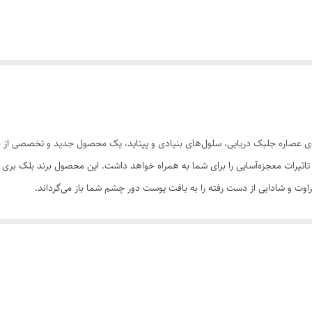
ساخت: 56/27976 کرم دور چشم حاوی عصاره جلبک دریایی، سلول‌های بنیادی و پپتاید، یک محصول جدید و 
وت و شادابی از دست رفته را به بافت پوست دور چشم شما باز می‌گرداند.
بلیت ارتجاعی پوست • افزایش تولید کلاژن و الاستین • رفع چین و چروک دور چشم •
ش زیر چشم قرار داده و به آرامی با حرکت دادن سری سرامیکی به چپ و راست، کل ناح