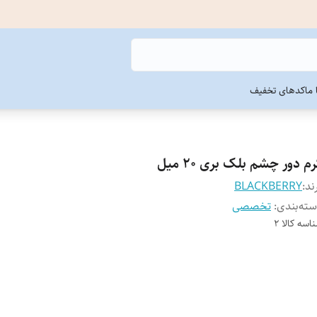
ما
کدهای تخفیف
م دور چشم بلک بری 20 میل
ند:
BLACKBERRY
ته‌بندی
:
تخصصی
اسه کالا
2