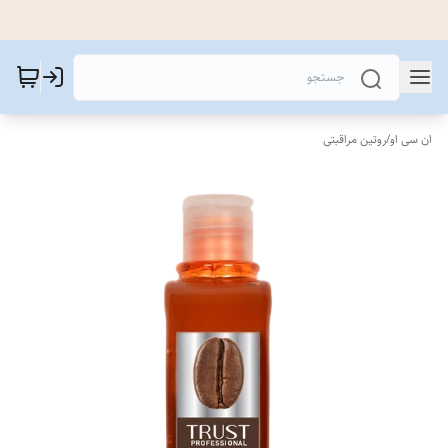
ان سی او
/
روتین مراقبتی