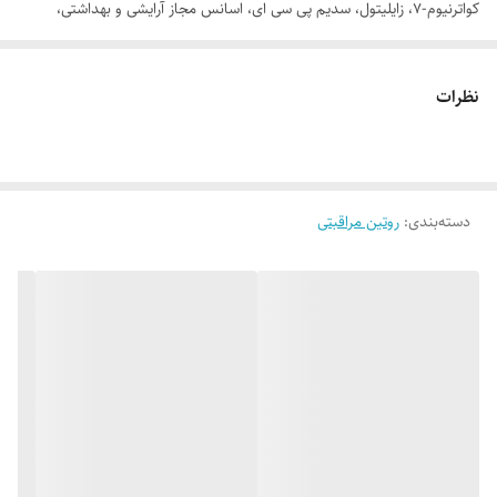
کواترنیوم-7، زایلیتول، سدیم پی سی ای، اسانس مجاز آرایشی و بهداشتی،
پانتنول، عصاره کاملیا، عصاره بابونه، آلانتوئین، نگهدارنده، آب دیونیزه
نظرات
دسته‌بندی
:
روتین مراقبتی