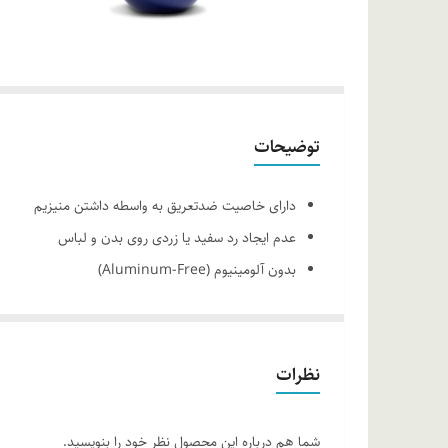
توضیحات
دارای خاصیت ضدتعریق به واسطه داشتن منیزیم
عدم ایجاد رد سفید یا زردی روی بدن و لباس
بدون آلومینیوم (Aluminum-Free)
اسانس: مشابه عطر Bvlgari Man Wood Essence
گروه بویایی: خنک و آرامش‌بخش
نت اولیه: ترنج، گل لوتوس، نارنگی ماندارین، سرخالو
نظرات
نت میانی: چوب اقاقیای برزیلی، آب دریا، پرتقال
نت پایانی: دانه تونکا، لوبان، مشک، کهربا
شما هم درباره این محصول نظر خود را بنویسید.