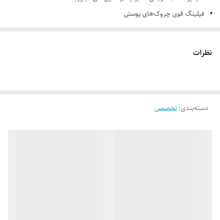
فیلینگ قوی چروک‌های پوستی
نفوذ عمیق بایو واتر در لایه های زیرین پوست
جوانساز، روشن کننده، آبرسان
نظرات
مناسب انواع پوست
دارای اپلیکاتور اختصاصی جهت افزایش بازدهی و فرم دهی صورت
جمع‌كننده منافذ باز پوست
دسته‌بندی
:
تخصصی