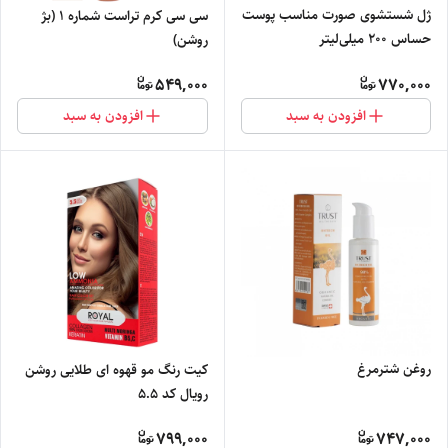
ژل شستشوی صورت مناسب پوست
سی سی کرم تراست شماره 1 (بژ
حساس 200 میلی‌لیتر
روشن)
549,000
770,000
افزودن به سبد
افزودن به سبد
روغن شترمرغ
کیت رنگ مو قهوه ای طلایی روشن
رویال کد 5.5
799,000
747,000