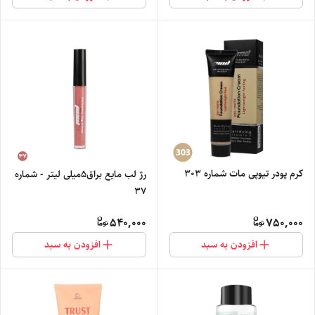
کرم پودر تیوپی مات شماره 303
رژ لب مایع براق5میلی لیتر - شماره
37
540,000
750,000
افزودن به سبد
افزودن به سبد