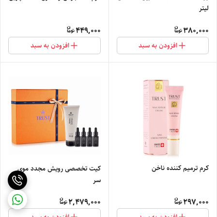
لیتر
449,000
380,000
افزودن به سبد
افزودن به سبد
کرم ترمیم کننده ناخن
کیت تخصصی رویش مجدد موی
سر
2,479,000
297,000