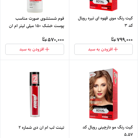
کیت رنگ موی قهوه ای تیره رویال
فوم شستشوی صورت مناسب
کد 3
پوست خشک 150 میلی لیتر ام ان
دی
570,000
799,000
افزودن به سبد
افزودن به سبد
کیت رنگ مو دارچینی رویال کد
تینت لب ام ان دی شماره 2
5.57