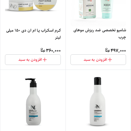
شامپو تخصصی ضد ریزش موهای
کـرم اسکـراب پـا ام ان دی 150 میلی
چرب
لیتر
360,000
497,000
افزودن به سبد
افزودن به سبد