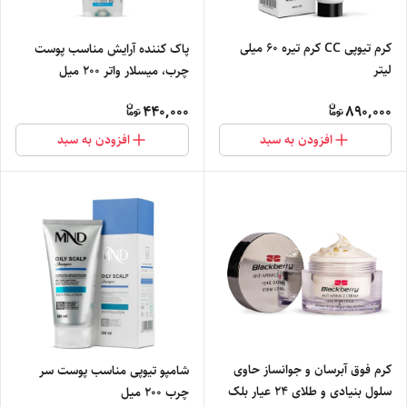
کرم تیوپی CC کرم تیره 60 میلی
پاک کننده آرایش مناسب پوست
لیتر
چرب، میسلار واتر 200 میل
440,000
890,000
افزودن به سبد
افزودن به سبد
کرم فوق آبرسان و جوانساز حاوی
شامپو تیوپی مناسب پوست سر
سلول بنیادی و طلای 24 عیار بلک
چرب 200 میل